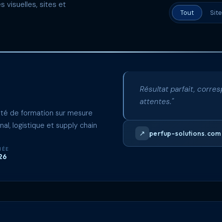
 visuelles, sites et
Tout
Sit
Résultat parfait, corr
attentes."
été de formation sur mesure
al, logistique et supply chain
↗
perfup-solutions.com
NÉE
26