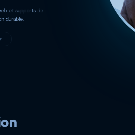
 web et supports de
on durable.
r
ion