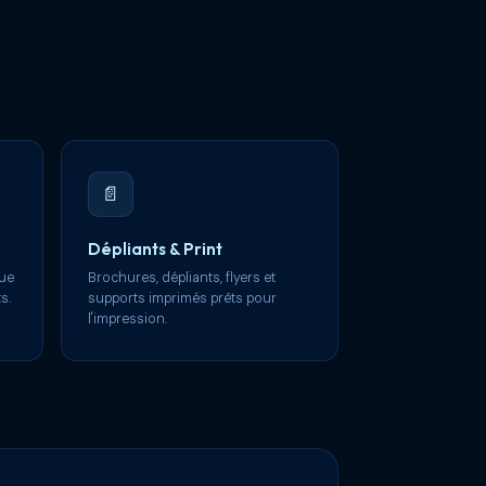
📄
Dépliants & Print
que
Brochures, dépliants, flyers et
s.
supports imprimés prêts pour
l'impression.