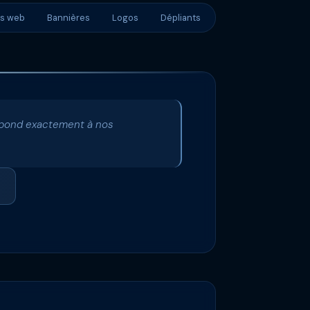
es web
Bannières
Logos
Dépliants
espond exactement à nos